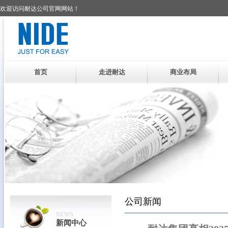
欢迎访问耐达公司官网网站！
首页
走进耐达
商业布局
公司新闻
NEWS
新闻中心